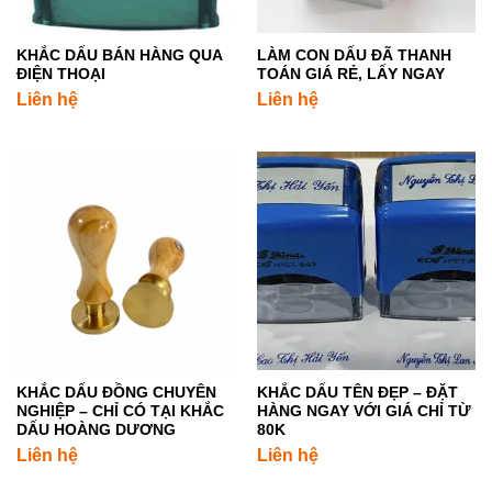
KHẮC DẤU BÁN HÀNG QUA
LÀM CON DẤU ĐÃ THANH
ĐIỆN THOẠI
TOÁN GIÁ RẺ, LẤY NGAY
Liên hệ
Liên hệ
KHẮC DẤU ĐỒNG CHUYÊN
KHẮC DẤU TÊN ĐẸP – ĐẶT
NGHIỆP – CHỈ CÓ TẠI KHẮC
HÀNG NGAY VỚI GIÁ CHỈ TỪ
DẤU HOÀNG DƯƠNG
80K
Liên hệ
Liên hệ