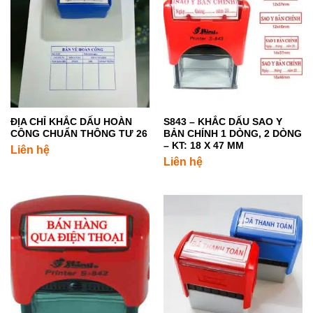
ĐỊA CHỈ KHẮC DẤU HOÀN
S843 – KHẮC DẤU SAO Y
CÔNG CHUẨN THÔNG TƯ 26
BẢN CHÍNH 1 DÒNG, 2 DÒNG
– KT: 18 X 47 MM
Liên hệ
Liên hệ