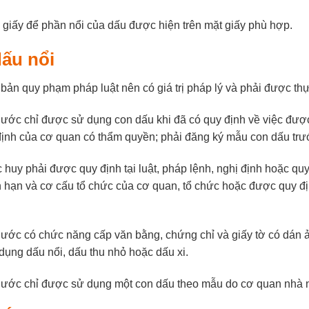
 giấy để phần nổi của dấu được hiện trên mặt giấy phù hợp.
dấu nổi
ản quy phạm pháp luật nên có giá trị pháp lý và phải được thự
ước chỉ được sử dụng con dấu khi đã có quy định về việc đượ
ịnh của cơ quan có thẩm quyền; phải đăng ký mẫu con dấu trư
huy phải được quy định tại luật, pháp lệnh, nghị định hoặc q
 hạn và cơ cấu tổ chức của cơ quan, tổ chức hoặc được quy đị
ước có chức năng cấp văn bằng, chứng chỉ và giấy tờ có dán ả
dụng dấu nổi, dấu thu nhỏ hoặc dấu xi.
nước chỉ được sử dụng một con dấu theo mẫu do cơ quan nhà 