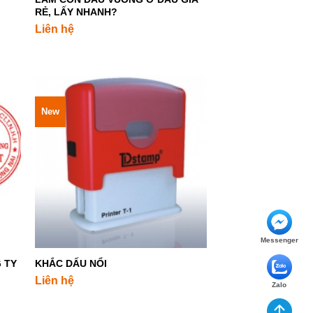
RẺ, LẤY NHANH?
Liên hệ
New
+
Messenger
 TY
KHẮC DẤU NỔI
Liên hệ
Zalo