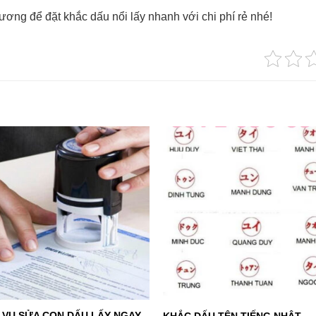
ng để đặt khắc dấu nổi lấy nhanh với chi phí rẻ nhé!
+
 VỤ SỬA CON DẤU LẤY NGAY
KHẮC DẤU TÊN TIẾNG NHẬT