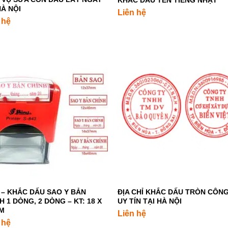
HÀ NỘI
Liên hệ
 hệ
+
 – KHẮC DẤU SAO Y BẢN
ĐỊA CHỈ KHẮC DẤU TRÒN CÔNG
H 1 DÒNG, 2 DÒNG – KT: 18 X
UY TÍN TẠI HÀ NỘI
MM
Liên hệ
 hệ