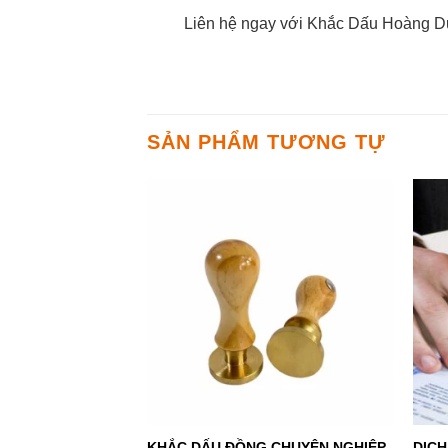
Liên hệ ngay với Khắc Dấu Hoàng Dươ
SẢN PHẨM TƯƠNG TỰ
+
+
KHẮC DẤU ĐỒNG CHUYÊN NGHIỆP
DỊCH