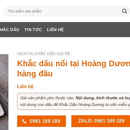
Tìm
kiếm:
KHẮC DẤU
TIN TỨC
LIÊN HỆ
DỊCH VỤ KHẮC DẤU GIÁ RẺ
Khắc dấu nổi tại Hoàng Dương
hàng đầu
Liên hệ
Giá sản phẩm phụ thuộc vào:
Nội dung, kích thước và lo
nội dung con dấu để Khắc Dấu Hoàng Dương tư vấn miễn ph
ZALO: 0961 189 189
0961 189 189