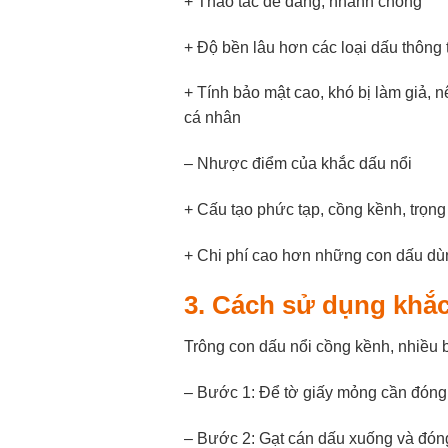
+ Thao tác dễ dàng, nhanh chóng
+ Độ bền lâu hơn các loại dấu thôn
+ Tính bảo mật cao, khó bị làm giả,
cá nhân
– Nhược điểm của khắc dấu nổi
+ Cấu tạo phức tạp, cồng kềnh, trọn
+ Chi phí cao hơn những con dấu d
3. Cách sử dụng khắ
Trông con dấu nổi cồng kềnh, nhiều 
– Bước 1: Để tờ giấy mỏng cần đóng
– Bước 2: Gạt cán dấu xuống và đón