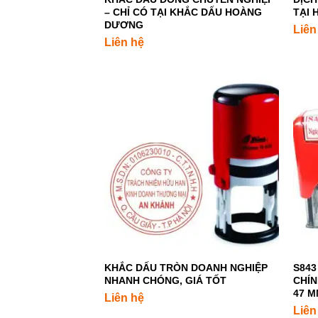
– CHỈ CÓ TẠI KHẮC DẤU HOÀNG
TẠI 
DƯƠNG
Liên
Liên hệ
+
+
KHẮC DẤU TRÒN DOANH NGHIỆP
S843
NHANH CHÓNG, GIÁ TỐT
CHÍN
47 
Liên hệ
Liên