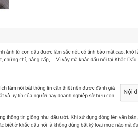
hình ảnh từ con dấu được làm sắc nét, có tính bảo mật cao, khó
isit, chứng chỉ, bằng cấp,… Vì vậy mà khắc dấu nổi tại Khắc D
?
ch làm nổi bật thông tin cần thiết nên được đánh giá
Nội d
ật và uy tín của người hay doanh nghiệp sở hữu con
g thông tin giống như dấu ướt. Khi sử dụng đóng lên văn bản, 
đặc biệt ở khắc dấu nổi là không dùng bất kỳ loại mực nào mà đ