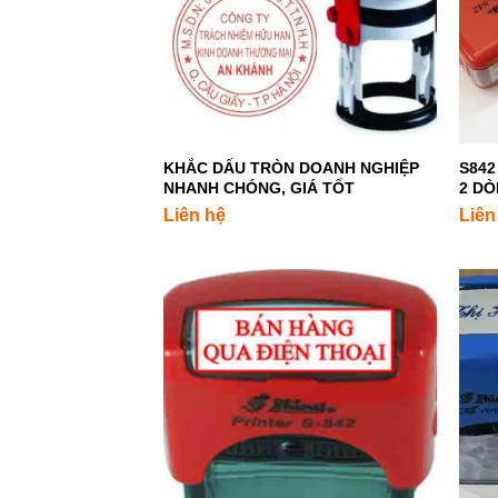
+
+
KHẮC DẤU TRÒN DOANH NGHIỆP
S842
NHANH CHÓNG, GIÁ TỐT
2 DÒ
Liên hệ
Liên