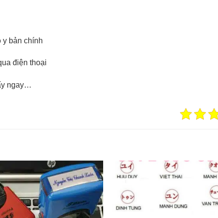
 y bản chính
qua điện thoại
lấy ngay…