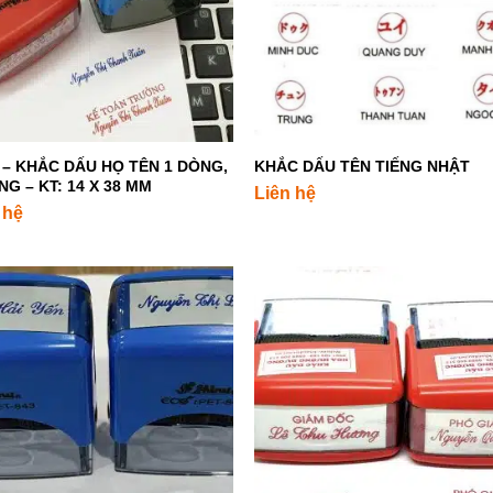
+
 – KHẮC DẤU HỌ TÊN 1 DÒNG,
KHẮC DẤU TÊN TIẾNG NHẬT
NG – KT: 14 X 38 MM
Liên hệ
 hệ